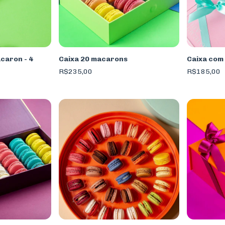
caron - 4
Caixa 20 macarons
Caixa com
R$235,00
R$185,00