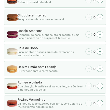
0
Sabor preferido da May!
Chocolate Intenso
−
+
0
Porque chocolate nunca é demais!
Cereja Amarena
−
+
0
Ganache de cereja, chocolate crocante e uma
cereja amarena de surpresa! Très chic
Bala de Coco
−
+
0
Para manter nossas raízes de explorar os
sabores brasileiros.
Capim Limão com Laranja
−
+
0
Surpreendente e refrescante.
Romeu e Julieta
−
+
0
Combinação brasileiríssima, com iogurte Delicari
e goiabada especial!
Frutas Vermelhas
−
+
0
Um dos nossos sabores sem leite, com geleia de
frutas vermelhas deliciosa.