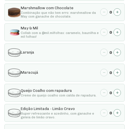
Marshmallow com Chocolate
−
+
0
Combinação que não tem erro: marshmallow da
May com ganache de chocolate.
May & Mil
−
+
0
Collab com a @mil.milfolhas: caramelo, baunilha e
mil folhas!
−
+
0
Laranja
−
+
0
Maracujá
Queijo Coalho com rapadura
−
+
0
Creme de queijo coalho com calda de rapadura.
Edição Limitada - Limão Cravo
−
+
0
Super refrescante e azedinho, com ganache e
geleia de limão cravo.