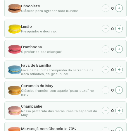
Chocolate
−
+
0
Clássico para agradar todo mundo!
Limão
−
+
0
Fresquinho e docinho.
Framboesa
−
+
0
O preferido das crianças!
Fava de Baunilha
−
+
0
Fava de baunilha fresquinha do cerrado e da
mata atlântica, da @bauni.co!
Caramelo da May
−
+
0
Clássico francês, com aquele "puxa-puxa" no
meio!
Champanhe
−
+
0
Nosso preferido das festas, receita especial da
May!
Maracujá com Chocolate 70%
−
+