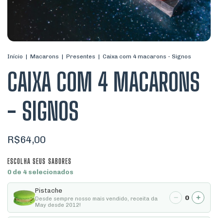
Início
|
Macarons
|
Presentes
|
Caixa com 4 macarons - Signos
CAIXA COM 4 MACARONS
- SIGNOS
R$64,00
ESCOLHA SEUS SABORES
0 de 4 selecionados
Pistache
−
+
0
Desde sempre nosso mais vendido, receita da
May desde 2012!