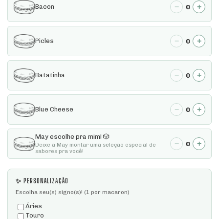
−
+
0
Bacon
−
+
0
Picles
−
+
0
Batatinha
−
+
0
Blue Cheese
May escolhe pra mim! 🎲
−
+
0
Deixe a May montar uma seleção especial de
sabores pra você!
✨ PERSONALIZAÇÃO
Escolha seu(s) signo(s)! (1 por macaron)
Áries
Touro