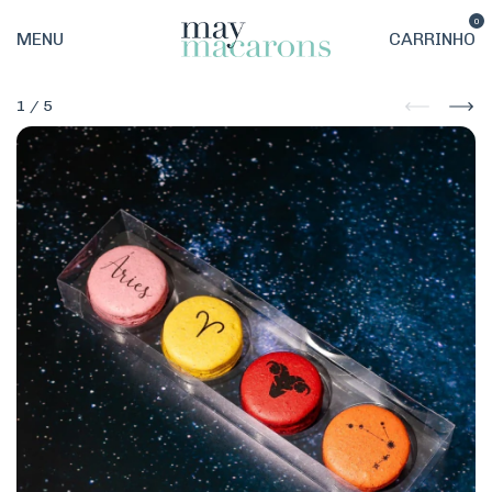
0
MENU
CARRINHO
1
/
5