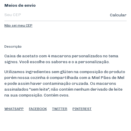
Entregas para o CEP:
Meios de envio
Calcular
Não sei meu CEP
Descrição
Caixa de acetato com 4 macarons personalizados no tema
signos. Você escolhe os sabores e o a personalização.
Utilizamos ingredientes sem glúten na composição do produto
porém nossa cozinha é compartilhada com a Miel Pães de Mel
e pode assim haver contaminação cruzada. Os macarons
assinalados "sem leite", não contém nenhum derivado de leite
na sua composição. Contém ovos.
WHATSAPP
FACEBOOK
TWITTER
PINTEREST